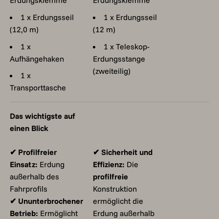
Erdungsklemme
Erdungsklemme
1 x Erdungsseil
1 x Erdungsseil
(12,0 m)
(12 m)
1 x
1 x Teleskop-
Aufhängehaken
Erdungsstange
(zweiteilig)
1 x
Transporttasche
Das wichtigste auf
einen Blick
✔ Profilfreier
✔ Sicherheit und
Einsatz:
Erdung
Effizienz:
Die
außerhalb des
profilfreie
Fahrprofils
Konstruktion
✔ Ununterbrochener
ermöglicht die
Betrieb:
Ermöglicht
Erdung außerhalb