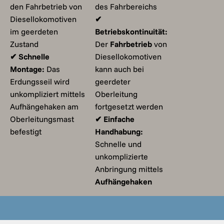
den Fahrbetrieb von
des Fahrbereichs
Diesellokomotiven
✔
im geerdeten
Betriebskontinuität:
Zustand
Der
Fahrbetrieb
von
✔ Schnelle
Diesellokomotiven
Montage:
Das
kann auch bei
Erdungsseil wird
geerdeter
unkompliziert mittels
Oberleitung
Aufhängehaken am
fortgesetzt werden
Oberleitungsmast
✔ Einfache
befestigt
Handhabung:
Schnelle und
unkomplizierte
Anbringung mittels
Aufhängehaken