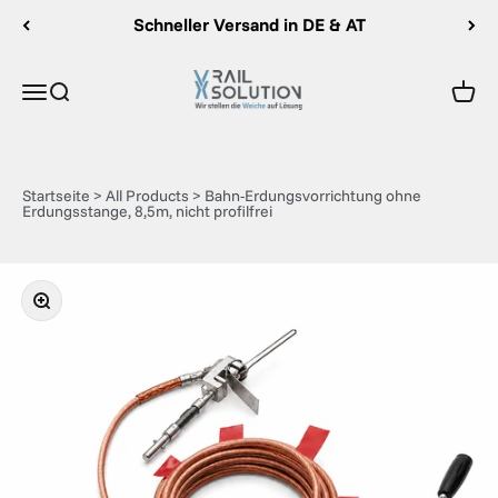
Zum Inhalt springen
Schneller Versand in DE & AT
Rail Solution
Menü
Suche
Ware
Startseite
>
All Products
>
Bahn-Erdungsvorrichtung ohne
Erdungsstange, 8,5m, nicht profilfrei
Bild vergrößern