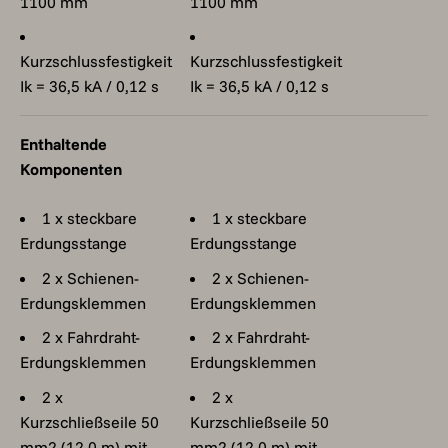
1100 mm
1100 mm
Kurzschlussfestigkeit
Kurzschlussfestigkeit
Ik = 36,5 kA / 0,12 s
Ik = 36,5 kA / 0,12 s
Enthaltende
Komponenten
1 x steckbare
1 x steckbare
Erdungsstange
Erdungsstange
2 x Schienen-
2 x Schienen-
Erdungsklemmen
Erdungsklemmen
2 x Fahrdraht-
2 x Fahrdraht-
Erdungsklemmen
Erdungsklemmen
2 x
2 x
Kurzschließseile 50
Kurzschließseile 50
mm2 (12,0 m) mit
mm2 (12,0 m) mit