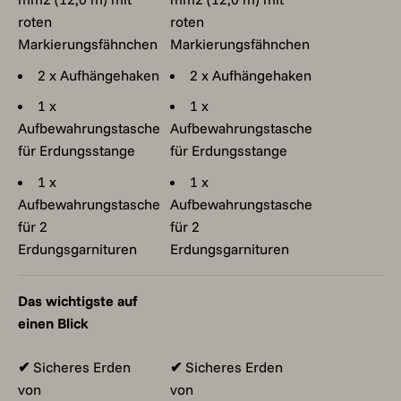
roten
roten
Markierungsfähnchen
Markierungsfähnchen
2 x Aufhängehaken
2 x Aufhängehaken
1 x
1 x
Aufbewahrungstasche
Aufbewahrungstasche
für Erdungsstange
für Erdungsstange
1 x
1 x
Aufbewahrungstasche
Aufbewahrungstasche
für 2
für 2
Erdungsgarnituren
Erdungsgarnituren
Das wichtigste auf
einen Blick
✔
Sicheres Erden
✔
Sicheres Erden
von
von