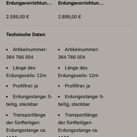
Erdungsvorrichtung
Erdungsvorrichtung
PKW-Ausführung,
PKW-Ausführung,
Angebot
Angebot
2.599,00 €
2.899,00 €
8,5 m, nicht
12,0 m, profilfrei
profilfrei
Technische Daten
Artikelnummer:
Artikelnummer:
364 766 004
364 766 004
Länge des
Länge des
Erdungsseils: 12m
Erdungsseils: 12m
Profilfrei: ja
Profilfrei: ja
Erdungsstange: 5-
Erdungsstange: 5-
teilig, steckbar
teilig, steckbar
Transportlänge
Transportlänge
der fünfteiligen
der fünfteiligen
Erdungsstange ca.
Erdungsstange ca.