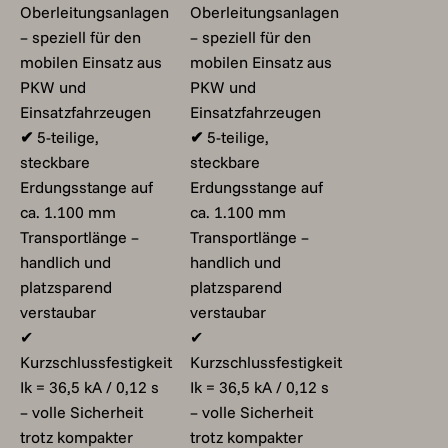
Oberleitungsanlagen
Oberleitungsanlagen
– speziell für den
– speziell für den
mobilen Einsatz aus
mobilen Einsatz aus
PKW und
PKW und
Einsatzfahrzeugen
Einsatzfahrzeugen
✔
5-teilige,
✔
5-teilige,
steckbare
steckbare
Erdungsstange auf
Erdungsstange auf
ca. 1.100 mm
ca. 1.100 mm
Transportlänge –
Transportlänge –
handlich und
handlich und
platzsparend
platzsparend
verstaubar
verstaubar
✔
✔
Kurzschlussfestigkeit
Kurzschlussfestigkeit
Ik = 36,5 kA / 0,12 s
Ik = 36,5 kA / 0,12 s
– volle Sicherheit
– volle Sicherheit
trotz kompakter
trotz kompakter