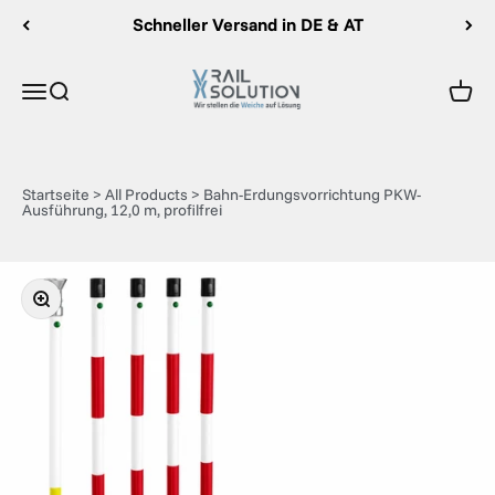
Zum Inhalt springen
Schneller Versand in DE & AT
Rail Solution
Menü
Suche
Ware
Startseite
>
All Products
>
Bahn-Erdungsvorrichtung PKW-
Ausführung, 12,0 m, profilfrei
Bild vergrößern