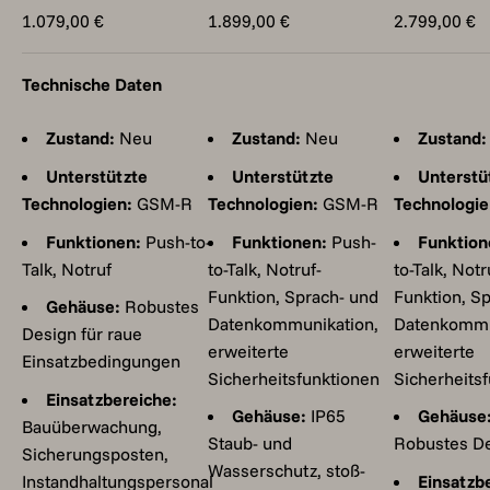
Angebot
Angebot
Angebot
1.079,00 €
1.899,00 €
2.799,00 €
Technische Daten
Zustand:
Neu
Zustand:
Neu
Zustand:
Unterstützte
Unterstützte
Unterstü
Technologien:
GSM-R
Technologien:
GSM-R
Technologie
Funktionen:
Push-to-
Funktionen:
Push-
Funktion
Talk, Notruf
to-Talk, Notruf-
to-Talk, Notr
Funktion, Sprach- und
Funktion, S
Gehäuse:
Robustes
Datenkommunikation,
Datenkommu
Design für raue
erweiterte
erweiterte
Einsatzbedingungen
Sicherheitsfunktionen
Sicherheits
Einsatzbereiche:
Gehäuse:
IP65
Gehäuse
Bauüberwachung,
Staub- und
Robustes D
Sicherungsposten,
Wasserschutz, stoß-
Instandhaltungspersonal
Einsatzb