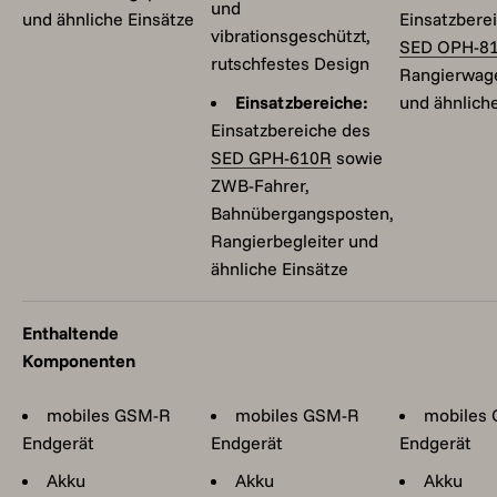
und
und ähnliche Einsätze
Einsatzbere
vibrationsgeschützt,
SED OPH-8
rutschfestes Design
Rangierwag
Einsatzbereiche:
und ähnlich
Einsatzbereiche des
SED GPH-610R
sowie
ZWB-Fahrer,
Bahnübergangsposten,
Rangierbegleiter und
ähnliche Einsätze
Enthaltende
Komponenten
mobiles GSM-R
mobiles GSM-R
mobiles
Endgerät
Endgerät
Endgerät
Akku
Akku
Akku