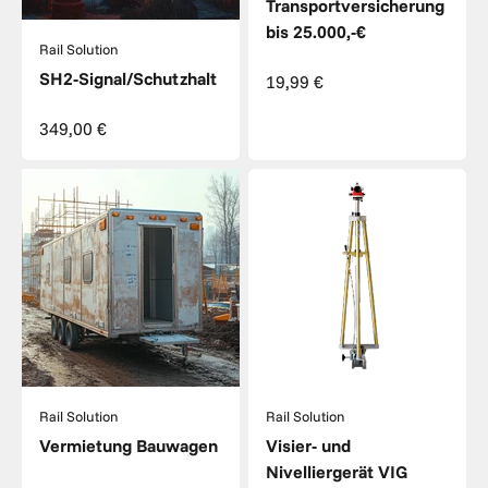
Transportversicherung
bis 25.000,-€
Rail Solution
SH2-Signal/Schutzhalt
Angebot
19,99 €
Angebot
349,00 €
Rail Solution
Rail Solution
Vermietung Bauwagen
Visier- und
Nivelliergerät VIG