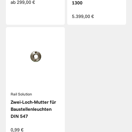
Angebot
ab 299,00 €
1300
Angebot
5.399,00 €
Rail Solution
Zwei-Loch-Mutter für
Baustellenleuchten
DIN 547
Angebot
0,99 €