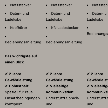
Netzstecker
Netzstecker
Netzstec
Daten- und
Daten- und
Daten- u
Ladekabel
Ladekabel
Ladekabel
Kopfhörer
Kfz-Ladestecker
Bedienungsa
Bedienungsanleitung
Bedienungsanleitung
Das wichtigste auf
einen Blick
✔ 2 Jahre
✔ 2 Jahre
✔ 2 Jahre
Gewährleistung
Gewährleistung
Gewährleis
✔ Robustheit:
✔ Vielseitige
✔ Vielseitig
Speziell für raue
Kommunikation:
Kommunikat
Einsatzbedingungen
Unterstützt Sprach-
Unterstützt 
konzipiert.
und
und